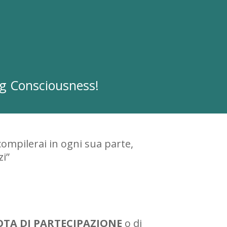
ng Consciousness!
compilerai in ogni sua parte,
zi”
TA DI PARTECIPAZIONE
o di